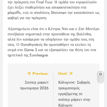
την πρόκριση στο Final Four. Η ομάδα του «τριφυλλιού»
έχει δείξει σταθερότητα και αποφασιστικότητα στα
playoffs, ενώ οι αποδόσεις Stoiximan την κατατάσσουν ως
φαβορί για την πρόκριση.
Αξιοσημείωτο είναι ότι ο Κέντρικ Ναν και ο Ζαν Μοντέρο
συνέβαλαν σημαντικά στην προσπάθεια της Βαλένθια,
αλλά δεν κατάφεραν να οδηγήσουν την ομάδα τους στη
νίκη. Ο Παναθηναϊκός θα προσπαθήσει να κλείσει τη
σειρά στο Game 3 και να εξασφαλίσει την θέση του στα
ημιτελικά της Euroleague.
Post
Previous:
Next:
navigation
Σουπερ μαρκετ
Κάλυμνοσ: Σοβαρός
πρωτομαγια 2026
τραυματισμός
εργαζόμενης σε
σούπερ μάρκετ στην
Κάλυμνο