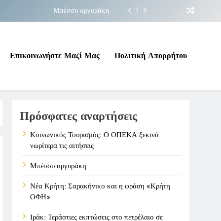
Μπέσσυ αργυράκη
ακήνικο και η φράση «Κρήτη ΟΦΗ»
 σε επικίνδυνη γεωπολιτική συγκυρία
Επικοινωνήστε Μαζί Μας
Πολιτική Απορρήτου
ΠΕΚΑ ξεκινά νωρίτερα τις αιτήσεις
Μπέσσυ αργυράκη
Πρόσφατες αναρτήσεις
ακήνικο και η φράση «Κρήτη ΟΦΗ»
 σε επικίνδυνη γεωπολιτική συγκυρία
Κοινωνικός Τουρισμός: Ο ΟΠΕΚΑ ξεκινά
νωρίτερα τις αιτήσεις
Μπέσσυ αργυράκη
Νέα Κρήτη: Σαρακήνικο και η φράση «Κρήτη
ΟΦΗ»
Ιράκ: Τεράστιες εκπτώσεις στο πετρέλαιο σε