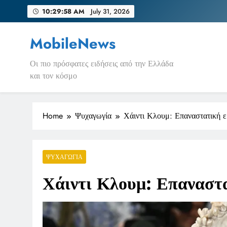
Skip
10:29:58 AM
July 31, 2026
to
content
MobileNews
Οι πιο πρόσφατες ειδήσεις από την Ελλάδα
και τον κόσμο
Home
Ψυχαγωγία
Χάιντι Κλουμ: Επαναστατική 
ΨΥΧΑΓΩΓΊΑ
Χάιντι Κλουμ: Επαναστ