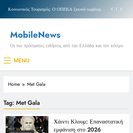
Skip
Κοινωνικός Τουρισμός: Ο ΟΠΕΚΑ ξεκινά νωρίτερα
to
τις αιτήσεις
content
Μπέσσυ αργυράκη
MobileNews
Νέα Κρήτη: Σαρακήνικο και η φράση «Κρήτη
ΟΦΗ»
Οι πιο πρόσφατες ειδήσεις από την Ελλάδα και τον κόσμο
Πριγκιπάτο Στάδιο
Κοινωνικός Τουρισμός: Ο ΟΠΕΚΑ ξεκινά νωρίτερα
MENU
τις αιτήσεις
Μπέσσυ αργυράκη
Home
Met Gala
Νέα Κρήτη: Σαρακήνικο και η φράση «Κρήτη
ΟΦΗ»
Tag:
Met Gala
Χάιντι Κλουμ: Επαναστατική
εμφάνιση στο 2026