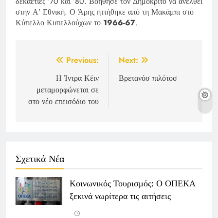
δεκαετίες ’70 και ’80. Βοήθησε τον Δημόκριτο να ανέλθει
στην Α’ Εθνική. Ο Άρης ηττήθηκε από τη Μακάμπι στο
Κύπελλο Κυπελλούχων το
1966-67
.
Post
Previous:
Next:
navigation
Η Ίντρα Κέιν
Βρετανόσ πιλότοσ
μεταμορφώνεται σε
στο νέο επεισόδιο του
Σχετικά Νέα
Κοινωνικός Τουρισμός: Ο ΟΠΕΚΑ
ξεκινά νωρίτερα τις αιτήσεις