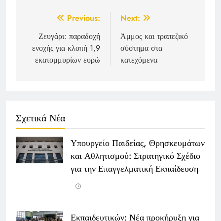
Post
Previous:
Next:
navigation
Ζευγάρι: παραδοχή
Άμμος και τραπεζικό
ενοχής για κλοπή 1,9
σύστημα στα
εκατομμυρίων ευρώ
κατεχόμενα
Σχετικά Νέα
Υπουργείο Παιδείας, Θρησκευμάτων
και Αθλητισμού: Στρατηγικό Σχέδιο
για την Επαγγελματική Εκπαίδευση
Εκπαιδευτικών: Νέα προκήρυξη για