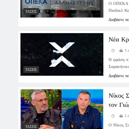
Ο ΟΠΕΚΑ α
Παιδικό Κ
ΤΆΣΕΙΣ
Διαβάστε π
Νέα Κρ
1 
Η φράση «
Σαρακήνικο
ΤΆΣΕΙΣ
Διαβάστε π
Νίκος Σ
τον Γι
1 
Ο Νίκος Συ
ΤΆΣΕΙΣ