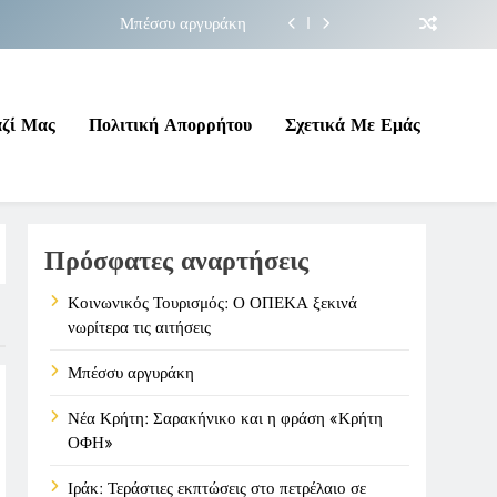
Μπέσσυ αργυράκη
ακήνικο και η φράση «Κρήτη ΟΦΗ»
 σε επικίνδυνη γεωπολιτική συγκυρία
αζί Μας
Πολιτική Απορρήτου
Σχετικά Με Εμάς
ΠΕΚΑ ξεκινά νωρίτερα τις αιτήσεις
Μπέσσυ αργυράκη
Πρόσφατες αναρτήσεις
ακήνικο και η φράση «Κρήτη ΟΦΗ»
 σε επικίνδυνη γεωπολιτική συγκυρία
Κοινωνικός Τουρισμός: Ο ΟΠΕΚΑ ξεκινά
νωρίτερα τις αιτήσεις
Μπέσσυ αργυράκη
Νέα Κρήτη: Σαρακήνικο και η φράση «Κρήτη
ΟΦΗ»
Ιράκ: Τεράστιες εκπτώσεις στο πετρέλαιο σε