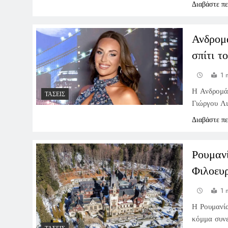
Διαβάστε π
Ανδρομ
σπίτι τ
1 
Η Ανδρομάχ
ΤΆΣΕΙΣ
Γιώργου Λι
Διαβάστε π
Ρουμαν
Φιλοευ
1 
Η Ρουμανία
κόμμα συνε