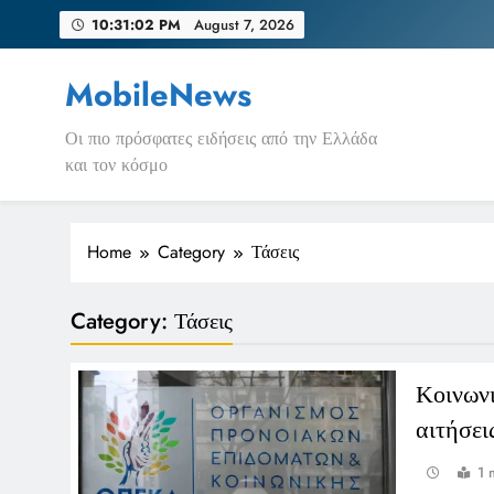
Skip
10:31:03 PM
August 7, 2026
to
content
MobileNews
Οι πιο πρόσφατες ειδήσεις από την Ελλάδα
και τον κόσμο
Home
Category
Τάσεις
Category:
Τάσεις
Κοινων
αιτήσει
1 