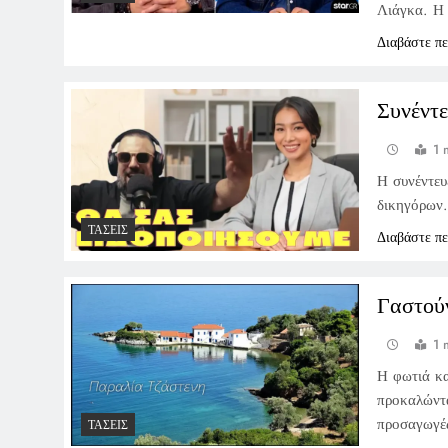
Λιάγκα. Η 
Διαβάστε π
Συνέντ
1 
Η συνέντευ
δικηγόρων.
ΤΆΣΕΙΣ
Διαβάστε π
Γαστού
1 
Η φωτιά κα
προκαλώντα
προσαγωγές
ΤΆΣΕΙΣ