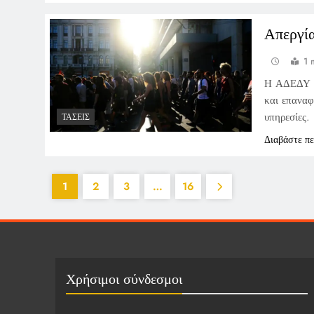
Απεργί
1 
Η ΑΔΕΔΥ κή
και επαναφ
υπηρεσίες.
ΤΆΣΕΙΣ
Διαβάστε π
1
2
3
…
16
Χρήσιμοι σύνδεσμοι