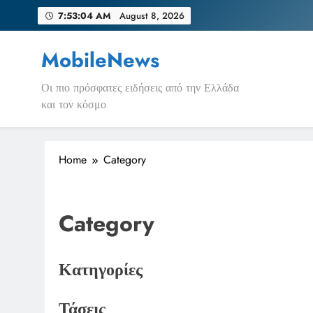
Skip
7:53:06 AM
August 8, 2026
to
content
MobileNews
Οι πιο πρόσφατες ειδήσεις από την Ελλάδα
και τον κόσμο
Home
Category
Category
Κατηγορίες
Τάσεις