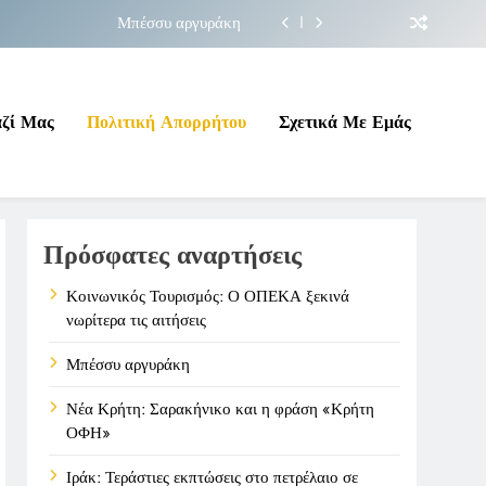
Μπέσσυ αργυράκη
ακήνικο και η φράση «Κρήτη ΟΦΗ»
 σε επικίνδυνη γεωπολιτική συγκυρία
αζί Μας
Πολιτική Απορρήτου
Σχετικά Με Εμάς
ΠΕΚΑ ξεκινά νωρίτερα τις αιτήσεις
Μπέσσυ αργυράκη
Πρόσφατες αναρτήσεις
ακήνικο και η φράση «Κρήτη ΟΦΗ»
 σε επικίνδυνη γεωπολιτική συγκυρία
Κοινωνικός Τουρισμός: Ο ΟΠΕΚΑ ξεκινά
νωρίτερα τις αιτήσεις
Μπέσσυ αργυράκη
Νέα Κρήτη: Σαρακήνικο και η φράση «Κρήτη
ΟΦΗ»
Ιράκ: Τεράστιες εκπτώσεις στο πετρέλαιο σε