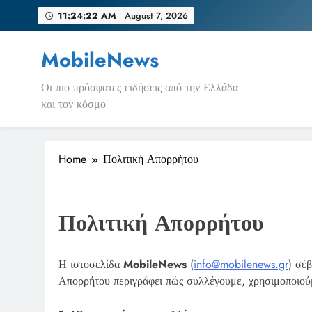
Skip
11:24:22 AM
August 7, 2026
to
content
MobileNews
Οι πιο πρόσφατες ειδήσεις από την Ελλάδα
και τον κόσμο
Home
Πολιτική Απορρήτου
Πολιτική Απορρήτου
Η ιστοσελίδα
MobileNews
(
info@mobilenews.gr
) σέ
Απορρήτου περιγράφει πώς συλλέγουμε, χρησιμοποιούμ