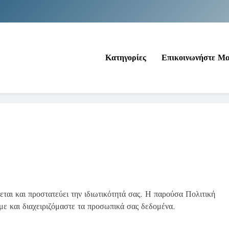
Νέα Κρήτη: Σαρ
Ιράκ: Τεράστιες εκπτώσεις στο πετρέλαιο
Κατηγορίες
Επικοινωνήστε Μ
Κοινωνικός Τουρισμός: Ο Ο
Νέα Κρήτη: Σαρ
Ιράκ: Τεράστιες εκπτώσεις στο πετρέλαιο
βεται και προστατεύει την ιδιωτικότητά σας. Η παρούσα Πολιτική
ε και διαχειριζόμαστε τα προσωπικά σας δεδομένα.