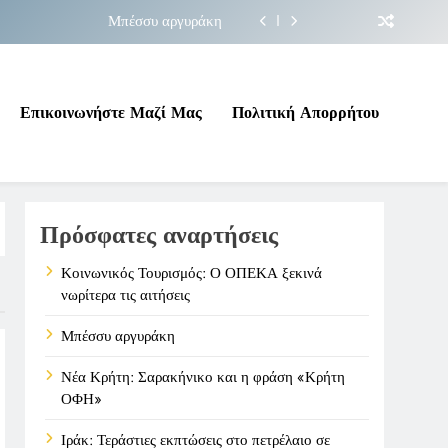
Μπέσσυ αργυράκη
ακήνικο και η φράση «Κρήτη ΟΦΗ»
 σε επικίνδυνη γεωπολιτική συγκυρία
Επικοινωνήστε Μαζί Μας
Πολιτική Απορρήτου
ΠΕΚΑ ξεκινά νωρίτερα τις αιτήσεις
Μπέσσυ αργυράκη
Πρόσφατες αναρτήσεις
ακήνικο και η φράση «Κρήτη ΟΦΗ»
 σε επικίνδυνη γεωπολιτική συγκυρία
Κοινωνικός Τουρισμός: Ο ΟΠΕΚΑ ξεκινά
νωρίτερα τις αιτήσεις
Μπέσσυ αργυράκη
Νέα Κρήτη: Σαρακήνικο και η φράση «Κρήτη
ΟΦΗ»
Ιράκ: Τεράστιες εκπτώσεις στο πετρέλαιο σε