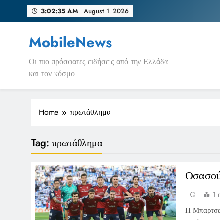
Skip
3:02:35 AM
August 1, 2026
to
content
MobileNews
Οι πιο πρόσφατες ειδήσεις από την Ελλάδα
και τον κόσμο
Home
πρωτάθλημα
Tag:
πρωτάθλημα
Οσασού
1 
Η Μπαρτσελ