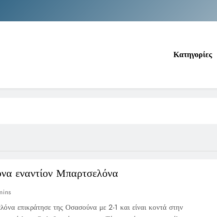
Νέα Κρήτη: Σαρ
Ιράκ: Τεράστιες εκπτώσεις στο πετρέλαιο
Κατηγορίες
Κοινωνικός Τουρισμός: Ο Ο
Νέα Κρήτη: Σαρ
Ιράκ: Τεράστιες εκπτώσεις στο πετρέλαιο
να εναντίον Μπαρτσελόνα
mins
όνα επικράτησε της Οσασούνα με 2-1 και είναι κοντά στην