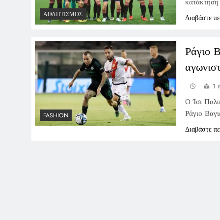
κατάκτηση 
ΑΘΛΗΤΙΣΜΌΣ
Διαβάστε π
Ράγιο Β
αγωνιστ
1 
Ο Ίσι Παλα
Ράγιο Βαγι
FASHION
Διαβάστε π