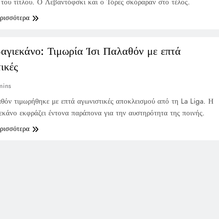
του τίτλου. Ο Λεβαντόφσκι και ο Τόρες σκόραραν στο τέλος.
ερισσότερα
αγιεκάνο: Τιμωρία Ίσι Παλαθόν με επτά
ικές
mins
θόν τιμωρήθηκε με επτά αγωνιστικές αποκλεισμού από τη La Liga. Η
εκάνο εκφράζει έντονα παράπονα για την αυστηρότητα της ποινής.
ερισσότερα