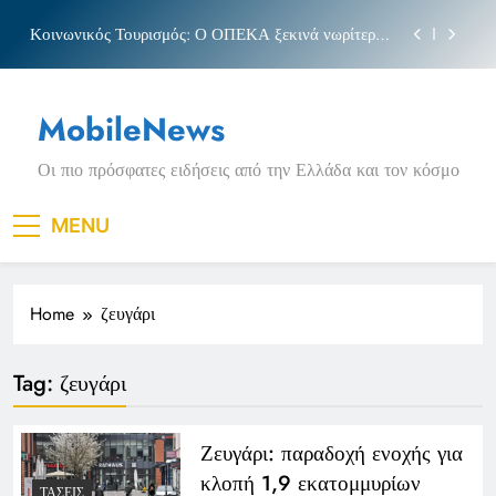
Skip
Κοινωνικός Τουρισμός: Ο ΟΠΕΚΑ ξεκινά νωρίτερα
to
τις αιτήσεις
content
Μπέσσυ αργυράκη
MobileNews
Νέα Κρήτη: Σαρακήνικο και η φράση «Κρήτη
ΟΦΗ»
Οι πιο πρόσφατες ειδήσεις από την Ελλάδα και τον κόσμο
Πριγκιπάτο Στάδιο
Κοινωνικός Τουρισμός: Ο ΟΠΕΚΑ ξεκινά νωρίτερα
MENU
τις αιτήσεις
Μπέσσυ αργυράκη
Home
ζευγάρι
Νέα Κρήτη: Σαρακήνικο και η φράση «Κρήτη
ΟΦΗ»
Tag:
ζευγάρι
Ζευγάρι: παραδοχή ενοχής για
κλοπή 1,9 εκατομμυρίων
ΤΆΣΕΙΣ