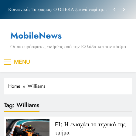
Skip
Κοινωνικός Τουρισμός: Ο ΟΠΕΚΑ ξεκινά νωρίτερα
to
τις αιτήσεις
content
Μπέσσυ αργυράκη
MobileNews
Νέα Κρήτη: Σαρακήνικο και η φράση «Κρήτη
ΟΦΗ»
Οι πιο πρόσφατες ειδήσεις από την Ελλάδα και τον κόσμο
Πριγκιπάτο Στάδιο
Κοινωνικός Τουρισμός: Ο ΟΠΕΚΑ ξεκινά νωρίτερα
MENU
τις αιτήσεις
Μπέσσυ αργυράκη
Home
Williams
Νέα Κρήτη: Σαρακήνικο και η φράση «Κρήτη
ΟΦΗ»
Tag:
Williams
F1: Η ενισχύει το τεχνικό της
τμήμα