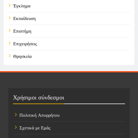
Έγκλημα
Εκπαίδευση
Επιστήμη
Επιχειρήσεις
Θρησκεία
Καιρός
Οικονομικά
Πολιτική
Χρήσιμοι σύνδεσμοι
Τάσεις
Πολιτική Απορρήτου
Τεχνολογία
Σχετικά με Εμάς
Τοποθεσίες