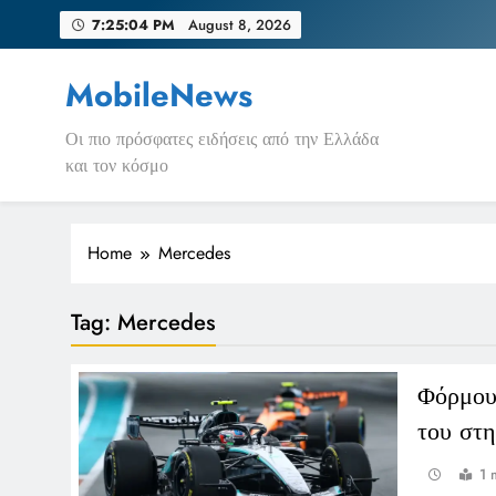
Skip
7:25:04 PM
August 8, 2026
to
content
MobileNews
Οι πιο πρόσφατες ειδήσεις από την Ελλάδα
και τον κόσμο
Home
Mercedes
Tag:
Mercedes
Φόρμουλ
του στ
1 