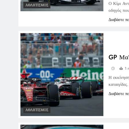
Ο Κίμι Αντ
ΑΘΛΗΤΙΣΜΌΣ
οδηγός που
Διαβάστε π
GP Μαϊ
1 
Η εκκίνηση
καταιγίδες
Διαβάστε π
ΑΘΛΗΤΙΣΜΌΣ