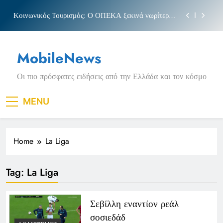
Skip
Κοινωνικός Τουρισμός: Ο ΟΠΕΚΑ ξεκινά νωρίτερα
to
τις αιτήσεις
content
Μπέσσυ αργυράκη
MobileNews
Νέα Κρήτη: Σαρακήνικο και η φράση «Κρήτη
ΟΦΗ»
Οι πιο πρόσφατες ειδήσεις από την Ελλάδα και τον κόσμο
Πριγκιπάτο Στάδιο
Κοινωνικός Τουρισμός: Ο ΟΠΕΚΑ ξεκινά νωρίτερα
MENU
τις αιτήσεις
Μπέσσυ αργυράκη
Home
La Liga
Νέα Κρήτη: Σαρακήνικο και η φράση «Κρήτη
ΟΦΗ»
Tag:
La Liga
Σεβίλλη εναντίον ρεάλ
σοσιεδάδ