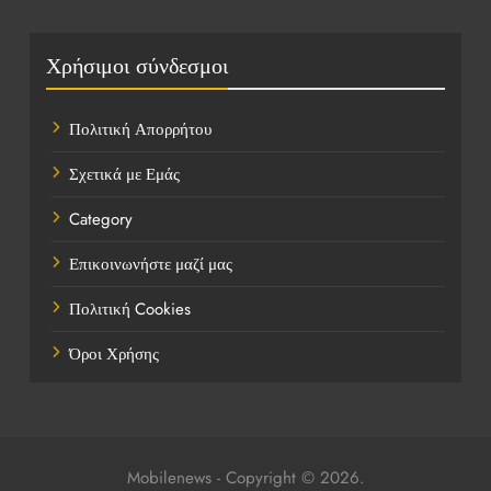
Οικονομικά
Πολιτική
Χρήσιμοι σύνδεσμοι
Τάσεις
Πολιτική Απορρήτου
Τεχνολογία
Σχετικά με Εμάς
Τοποθεσίες
Category
Υγεία
Επικοινωνήστε μαζί μας
Ψυχαγωγία
Πολιτική Cookies
Όροι Χρήσης
Mobilenews - Copyright © 2026.