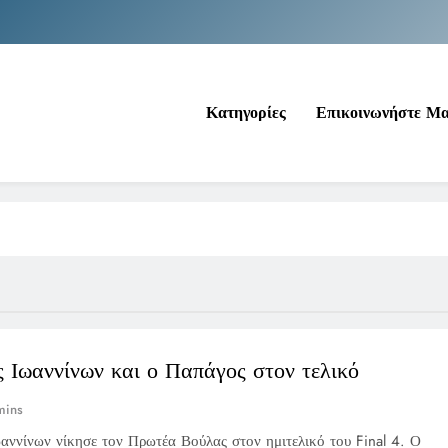
Νέα Κρήτη: Σαρ
Ιράκ: Τεράστιες εκπτώσεις στο πετρέλαιο
Κατηγορίες
Επικοινωνήστε Μ
Κοινωνικός Τουρισμός: Ο Ο
Νέα Κρήτη: Σαρ
Ιράκ: Τεράστιες εκπτώσεις στο πετρέλαιο
 Ιωαννίνων και ο Παπάγος στον τελικό
mins
αννίνων νίκησε τον Πρωτέα Βούλας στον ημιτελικό του Final 4. Ο