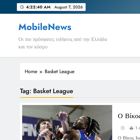
Skip
4:22:40 AM
August 7, 2026
to
content
MobileNews
Οι πιο πρόσφατες ειδήσεις από την Ελλάδα
και τον κόσμο
Home
Basket League
Tag:
Basket League
Ο Βίκος
1 
Ο Βίκος Ιω