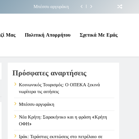
Μπέσσυ αργυράκη
ακήνικο και η φράση «Κρήτη ΟΦΗ»
 σε επικίνδυνη γεωπολιτική συγκυρία
αζί Μας
Πολιτική Απορρήτου
Σχετικά Με Εμάς
ΠΕΚΑ ξεκινά νωρίτερα τις αιτήσεις
Μπέσσυ αργυράκη
Πρόσφατες αναρτήσεις
ακήνικο και η φράση «Κρήτη ΟΦΗ»
 σε επικίνδυνη γεωπολιτική συγκυρία
Κοινωνικός Τουρισμός: Ο ΟΠΕΚΑ ξεκινά
νωρίτερα τις αιτήσεις
Μπέσσυ αργυράκη
Νέα Κρήτη: Σαρακήνικο και η φράση «Κρήτη
ΟΦΗ»
Ιράκ: Τεράστιες εκπτώσεις στο πετρέλαιο σε