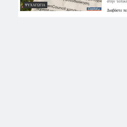
στην τοπικ
ΨΥΧΑΓΩΓΊΑ
Διαβάστε π