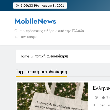
Skip
6:00:33 PM
August 8, 2026
to
content
MobileNews
Οι πιο πρόσφατες ειδήσεις από την Ελλάδα
και τον κόσμο
Home
τοπική αυτοδιοίκηση
Tag:
τοπική αυτοδιοίκηση
Ελληνι
1 
Η OpenCoun