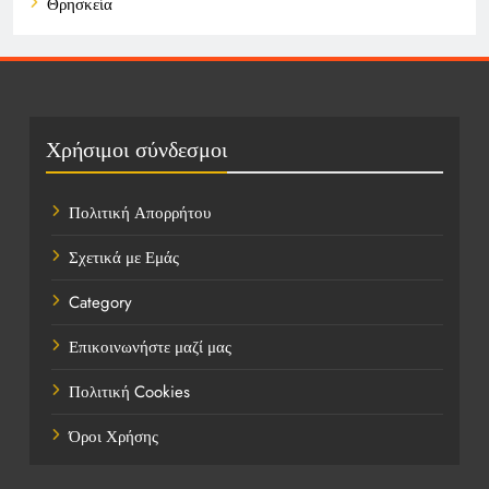
Θρησκεία
Καιρός
Οικονομικά
Πολιτική
Χρήσιμοι σύνδεσμοι
Τάσεις
Πολιτική Απορρήτου
Τεχνολογία
Σχετικά με Εμάς
Τοποθεσίες
Category
Υγεία
Επικοινωνήστε μαζί μας
Ψυχαγωγία
Πολιτική Cookies
Όροι Χρήσης