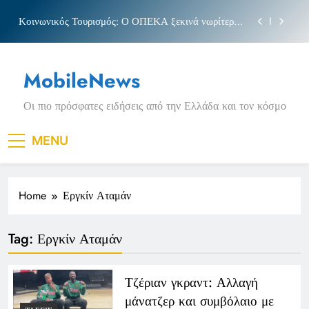
Skip
Κοινωνικός Τουρισμός: Ο ΟΠΕΚΑ ξεκινά νωρίτερα
to
τις αιτήσεις
content
Μπέσσυ αργυράκη
MobileNews
Νέα Κρήτη: Σαρακήνικο και η φράση «Κρήτη
ΟΦΗ»
Οι πιο πρόσφατες ειδήσεις από την Ελλάδα και τον κόσμο
Πριγκιπάτο Στάδιο
Κοινωνικός Τουρισμός: Ο ΟΠΕΚΑ ξεκινά νωρίτερα
MENU
τις αιτήσεις
Μπέσσυ αργυράκη
Home
Εργκίν Αταμάν
Νέα Κρήτη: Σαρακήνικο και η φράση «Κρήτη
ΟΦΗ»
Tag:
Εργκίν Αταμάν
Τζέριαν γκραντ: Αλλαγή
μάνατζερ και συμβόλαιο με