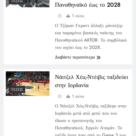
ΤΆΣΕΙΣ
Παναθηναϊκό έως το 2028
1 mins
Ο Τζέριαν Γκραντ άλλαξε μάνατζερ
και παραμένει βασικός παίκτης του
Παναθηναϊκού AKTOR. Το συμβόλαιό
του ισχύει έως το 2028.
Διαβάστε περισσότερα
Νάιτζελ Χέις-Ντέιβις ταξιδεύει
στην Ιορδανία
ΤΆΣΕΙΣ
1 mins
Ο Νάιτζελ Χέις-Ντέιβις ταξίδεψε στην
Ιορδανία μετά από ρεπό που του
έδωσε ο προπονητής του
Παναθηναϊκού, Εργκίν Αταμάν. Το
ταξίδι έγινε πριν από το Game 3 των