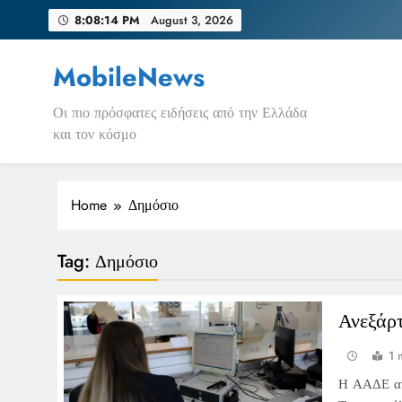
Skip
8:08:14 PM
August 3, 2026
to
content
MobileNews
Οι πιο πρόσφατες ειδήσεις από την Ελλάδα
και τον κόσμο
Home
Δημόσιο
Tag:
Δημόσιο
Ανεξάρ
1 
Η ΑΑΔΕ αν