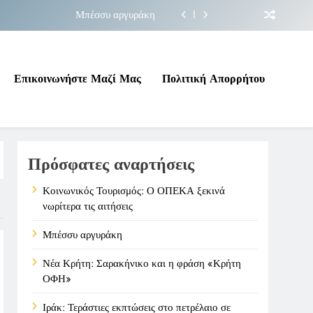
Μπέσσυ αργυράκη
ακήνικο και η φράση «Κρήτη ΟΦΗ»
 σε επικίνδυνη γεωπολιτική συγκυρία
Επικοινωνήστε Μαζί Μας
Πολιτική Απορρήτου
ΠΕΚΑ ξεκινά νωρίτερα τις αιτήσεις
Μπέσσυ αργυράκη
Πρόσφατες αναρτήσεις
ακήνικο και η φράση «Κρήτη ΟΦΗ»
 σε επικίνδυνη γεωπολιτική συγκυρία
Κοινωνικός Τουρισμός: Ο ΟΠΕΚΑ ξεκινά
νωρίτερα τις αιτήσεις
Μπέσσυ αργυράκη
Νέα Κρήτη: Σαρακήνικο και η φράση «Κρήτη
ΟΦΗ»
Ιράκ: Τεράστιες εκπτώσεις στο πετρέλαιο σε