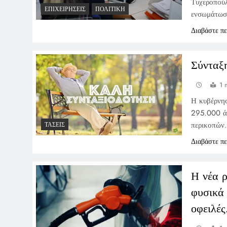
Τυχεροπούλ
ΕΠΙΧΕΙΡΉΣΕΙΣ
ΠΟΛΙΤΙΚΉ
ενσωμάτω
Διαβάστε π
Σύνταξη
1 
Η κυβέρνησ
295.000 άτ
περικοπών
ΤΆΣΕΙΣ
Διαβάστε π
Η νέα ρ
φυσικά 
οφειλές