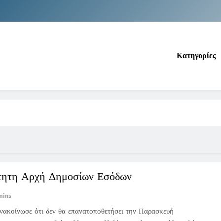
Νέα Κρήτη: Σαρ
Ιράκ: Τεράστιες εκπτώσεις στο πετρέλαιο
Κατηγορίες
Κοινωνικός Τουρισμός: Ο Ο
Νέα Κρήτη: Σαρ
Ιράκ: Τεράστιες εκπτώσεις στο πετρέλαιο
τητη Αρχή Δημοσίων Εσόδων
mins
ακοίνωσε ότι δεν θα επανατοποθετήσει την Παρασκευή