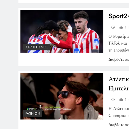
Sport2
1 
Ο Ρομπέρτο
TikTok και
ΑΘΛΗΤΙΣΜΌΣ
τη Γιουβέν
Διαβάστε π
Ατλετι
Ημιτελ
1 
Η Ατλέτικο
FASHION
Champions 
Διαβάστε π