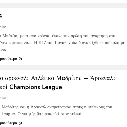
4
mins
 Μπάτζιο, μετά από χρόνια, έκανε την πρώτη του ανάρτηση στο
 έγινε αμέσως viral. Η Κ17 του Παναθηναϊκού αναδείχθηκε ισόπαλη με
τους.
ερισσότερα
κο αρσεναλ: Ατλέτικο Μαδρίτης – Άρσεναλ:
ικοί Champions League
mins
 Μαδρίτης και η Άρσεναλ αναμετρώνται στους ημιτελικούς του
League. Ο νικητής θα προκριθεί στον τελικό.
ερισσότερα