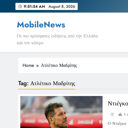
Skip
9:51:54 AM
August 8, 2026
to
content
MobileNews
Οι πιο πρόσφατες ειδήσεις από την Ελλάδα
και τον κόσμο
Home
Ατλέτικο Μαδρίτης
Tag:
Ατλέτικο Μαδρίτης
Ντιέγκο
1 
Ο Ντιέγκο 