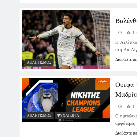
Βαλένθι
1 
Η Ατλέτικο
στη Λα Λί
Διαβάστε π
ΑΘΛΗΤΙΣΜΌΣ
Ουεφα 
Μαδρίτ
1 
Ο ημιτελικ
ΑΘΛΗΤΙΣΜΌΣ
ΨΥΧΑΓΩΓΊΑ
αμφότερες 
Διαβάστε π