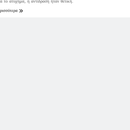
ά το ατύχημα, η αντίδραση ήταν θετική.
ερισσότερα