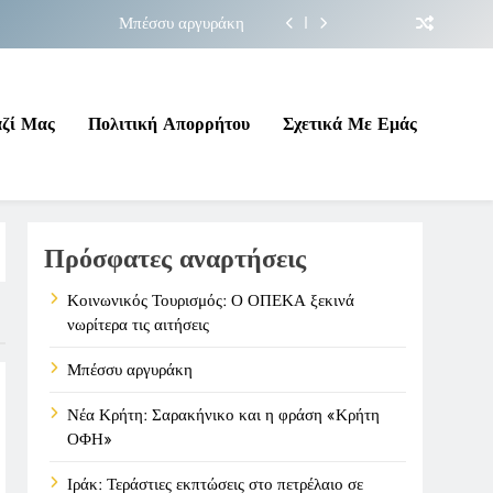
Μπέσσυ αργυράκη
ακήνικο και η φράση «Κρήτη ΟΦΗ»
 σε επικίνδυνη γεωπολιτική συγκυρία
αζί Μας
Πολιτική Απορρήτου
Σχετικά Με Εμάς
ΠΕΚΑ ξεκινά νωρίτερα τις αιτήσεις
Μπέσσυ αργυράκη
Πρόσφατες αναρτήσεις
ακήνικο και η φράση «Κρήτη ΟΦΗ»
 σε επικίνδυνη γεωπολιτική συγκυρία
Κοινωνικός Τουρισμός: Ο ΟΠΕΚΑ ξεκινά
νωρίτερα τις αιτήσεις
Μπέσσυ αργυράκη
Νέα Κρήτη: Σαρακήνικο και η φράση «Κρήτη
ΟΦΗ»
Ιράκ: Τεράστιες εκπτώσεις στο πετρέλαιο σε