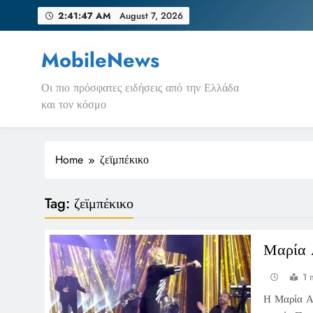
Skip
2:41:47 AM
August 7, 2026
to
content
MobileNews
Οι πιο πρόσφατες ειδήσεις από την Ελλάδα
και τον κόσμο
Home
ζεϊμπέκικο
Tag:
ζεϊμπέκικο
Μαρία 
1 
Η Μαρία Αλ