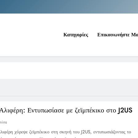
Νέα Κρήτη: Σαρ
Ιράκ: Τεράστιες εκπτώσεις στο πετρέλαιο
Κατηγορίες
Επικοινωνήστε Μ
Κοινωνικός Τουρισμός: Ο Ο
Νέα Κρήτη: Σαρ
Ιράκ: Τεράστιες εκπτώσεις στο πετρέλαιο
Αλιφέρη: Εντυπωσίασε με ζεϊμπέκικο στο J2US
mins
ιφέρη χόρεψε ζεϊμπέκικο στη σκηνή του J2US, εντυπωσιάζοντας το