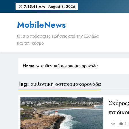
Skip
7:15:41 AM
August 8, 2026
to
content
MobileNews
Οι πιο πρόσφατες ειδήσεις από την Ελλάδα
και τον κόσμο
Home
αυθεντική αστακομακαρονάδα
Tag:
αυθεντική αστακομακαρονάδα
Σκύρος:
παιδικο
1 