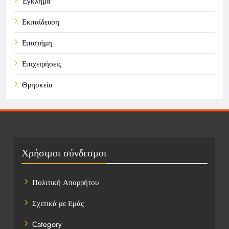
Έγκλημα
Εκπαίδευση
Επιστήμη
Επιχειρήσεις
Θρησκεία
Καιρός
Οικονομικά
Πολιτική
Χρήσιμοι σύνδεσμοι
Τάσεις
Πολιτική Απορρήτου
Τεχνολογία
Σχετικά με Εμάς
Υγεία
Category