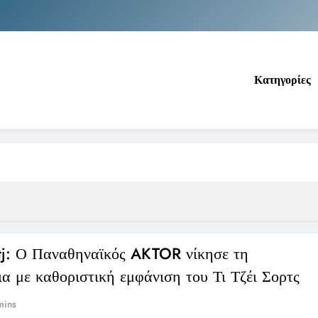
Νέα Κρήτη: Σαρ
Ιράκ: Τεράστιες εκπτώσεις στο πετρέλαιο
Κατηγορίες
Κοινωνικός Τουρισμός: Ο Ο
Νέα Κρήτη: Σαρ
Ιράκ: Τεράστιες εκπτώσεις στο πετρέλαιο
 tj: Ο Παναθηναϊκός AKTOR νίκησε τη
α με καθοριστική εμφάνιση του Τι Τζέι Σορτς
mins