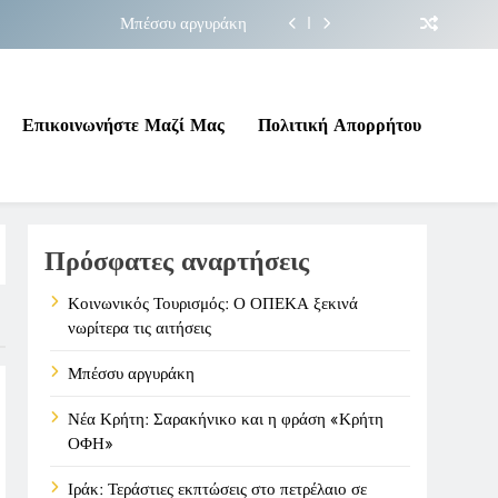
Μπέσσυ αργυράκη
ακήνικο και η φράση «Κρήτη ΟΦΗ»
 σε επικίνδυνη γεωπολιτική συγκυρία
Επικοινωνήστε Μαζί Μας
Πολιτική Απορρήτου
ΠΕΚΑ ξεκινά νωρίτερα τις αιτήσεις
Μπέσσυ αργυράκη
Πρόσφατες αναρτήσεις
ακήνικο και η φράση «Κρήτη ΟΦΗ»
 σε επικίνδυνη γεωπολιτική συγκυρία
Κοινωνικός Τουρισμός: Ο ΟΠΕΚΑ ξεκινά
νωρίτερα τις αιτήσεις
Μπέσσυ αργυράκη
Νέα Κρήτη: Σαρακήνικο και η φράση «Κρήτη
ΟΦΗ»
Ιράκ: Τεράστιες εκπτώσεις στο πετρέλαιο σε