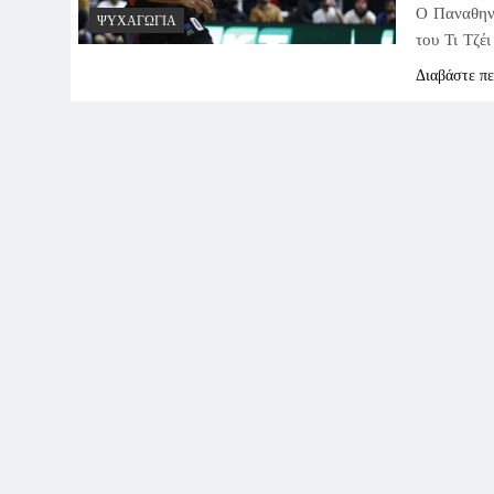
Ο Παναθηνα
ΨΥΧΑΓΩΓΊΑ
του Τι Τζέ
Διαβάστε π