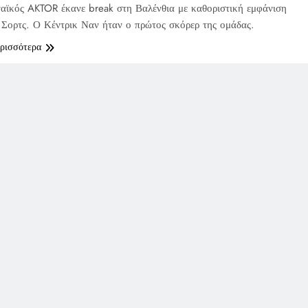
ϊκός AKTOR έκανε break στη Βαλένθια με καθοριστική εμφάνιση
ι Σορτς. Ο Κέντρικ Ναν ήταν ο πρώτος σκόρερ της ομάδας.
ερισσότερα