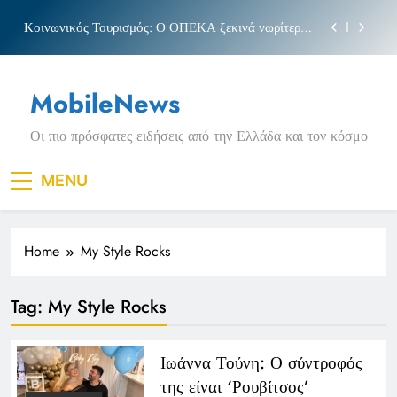
Skip
Κοινωνικός Τουρισμός: Ο ΟΠΕΚΑ ξεκινά νωρίτερα
to
τις αιτήσεις
content
Μπέσσυ αργυράκη
MobileNews
Νέα Κρήτη: Σαρακήνικο και η φράση «Κρήτη
ΟΦΗ»
Οι πιο πρόσφατες ειδήσεις από την Ελλάδα και τον κόσμο
Πριγκιπάτο Στάδιο
Κοινωνικός Τουρισμός: Ο ΟΠΕΚΑ ξεκινά νωρίτερα
MENU
τις αιτήσεις
Μπέσσυ αργυράκη
Home
My Style Rocks
Νέα Κρήτη: Σαρακήνικο και η φράση «Κρήτη
ΟΦΗ»
Tag:
My Style Rocks
Ιωάννα Τούνη: Ο σύντροφός
της είναι ‘Ρουβίτσος’