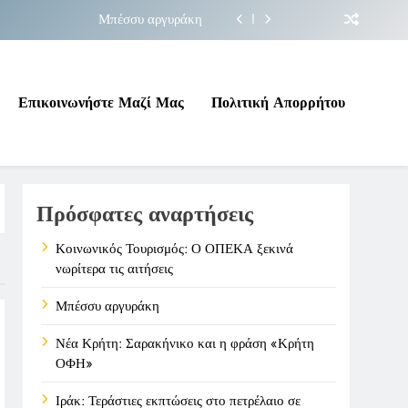
Μπέσσυ αργυράκη
ακήνικο και η φράση «Κρήτη ΟΦΗ»
 σε επικίνδυνη γεωπολιτική συγκυρία
Επικοινωνήστε Μαζί Μας
Πολιτική Απορρήτου
ΠΕΚΑ ξεκινά νωρίτερα τις αιτήσεις
Μπέσσυ αργυράκη
Πρόσφατες αναρτήσεις
ακήνικο και η φράση «Κρήτη ΟΦΗ»
 σε επικίνδυνη γεωπολιτική συγκυρία
Κοινωνικός Τουρισμός: Ο ΟΠΕΚΑ ξεκινά
νωρίτερα τις αιτήσεις
Μπέσσυ αργυράκη
Νέα Κρήτη: Σαρακήνικο και η φράση «Κρήτη
ΟΦΗ»
Ιράκ: Τεράστιες εκπτώσεις στο πετρέλαιο σε