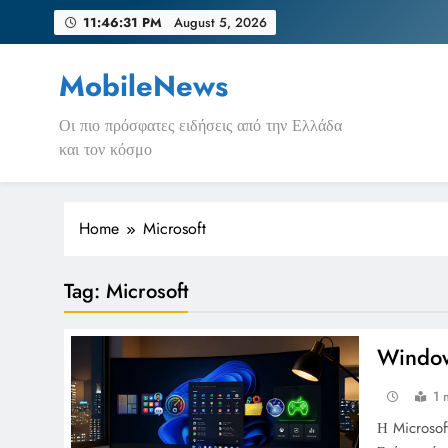
Skip
11:46:31 PM
August 5, 2026
to
content
MobileNews
Οι πιο πρόσφατες ειδήσεις από την Ελλάδα
και τον κόσμο
Home
Microsoft
Tag:
Microsoft
Window
1 
Η Microsof