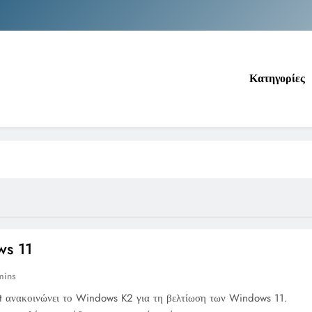
Νέα Κρήτη: Σαρ
Ιράκ: Τεράστιες εκπτώσεις στο πετρέλαιο
Κατηγορίες
Κοινωνικός Τουρισμός: Ο Ο
Νέα Κρήτη: Σαρ
Ιράκ: Τεράστιες εκπτώσεις στο πετρέλαιο
s 11
mins
t ανακοινώνει το Windows K2 για τη βελτίωση των Windows 11.