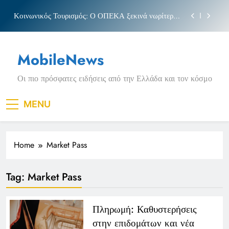
Skip
Κοινωνικός Τουρισμός: Ο ΟΠΕΚΑ ξεκινά νωρίτερα
to
τις αιτήσεις
content
Μπέσσυ αργυράκη
MobileNews
Νέα Κρήτη: Σαρακήνικο και η φράση «Κρήτη
ΟΦΗ»
Οι πιο πρόσφατες ειδήσεις από την Ελλάδα και τον κόσμο
Πριγκιπάτο Στάδιο
Κοινωνικός Τουρισμός: Ο ΟΠΕΚΑ ξεκινά νωρίτερα
MENU
τις αιτήσεις
Μπέσσυ αργυράκη
Home
Market Pass
Νέα Κρήτη: Σαρακήνικο και η φράση «Κρήτη
ΟΦΗ»
Tag:
Market Pass
Πληρωμή: Καθυστερήσεις
στην επιδομάτων και νέα