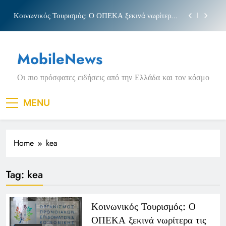
Skip
Κοινωνικός Τουρισμός: Ο ΟΠΕΚΑ ξεκινά νωρίτερα
to
τις αιτήσεις
content
Μπέσσυ αργυράκη
MobileNews
Νέα Κρήτη: Σαρακήνικο και η φράση «Κρήτη
ΟΦΗ»
Οι πιο πρόσφατες ειδήσεις από την Ελλάδα και τον κόσμο
Πριγκιπάτο Στάδιο
Κοινωνικός Τουρισμός: Ο ΟΠΕΚΑ ξεκινά νωρίτερα
MENU
τις αιτήσεις
Μπέσσυ αργυράκη
Home
kea
Νέα Κρήτη: Σαρακήνικο και η φράση «Κρήτη
ΟΦΗ»
Tag:
kea
Κοινωνικός Τουρισμός: Ο
ΟΠΕΚΑ ξεκινά νωρίτερα τις