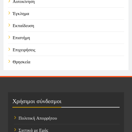
Αυτοκίνηση
Έγκλημα
Εκπαίδευση
Επιστήμη
Επιχειρήσεις
Θρησκεία
Καιρός
Οικονομικά
Πολιτική
Χρήσιμοι σύνδεσμοι
Τάσεις
Πολιτική Απορρήτου
Τεχνολογία
Σχετικά με Εμάς