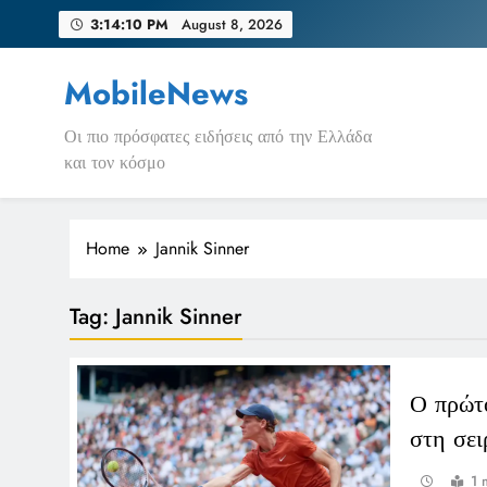
Skip
3:14:10 PM
August 8, 2026
to
content
MobileNews
Οι πιο πρόσφατες ειδήσεις από την Ελλάδα
και τον κόσμο
Home
Jannik Sinner
Tag:
Jannik Sinner
Ο πρώτ
στη σει
1 