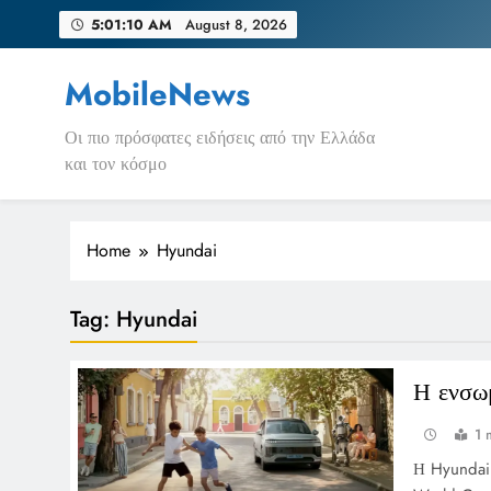
Skip
5:01:10 AM
August 8, 2026
to
content
MobileNews
Οι πιο πρόσφατες ειδήσεις από την Ελλάδα
και τον κόσμο
Home
Hyundai
Tag:
Hyundai
Η ενσω
1 
Η Hyundai