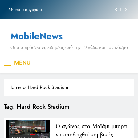
τις αιτήσεις
Skip
Μπέσσυ αργυράκη
to
content
Νέα Κρήτη: Σαρακήνικο και η φράση «Κρήτη
ΟΦΗ»
MobileNews
Ιράκ: Τεράστιες εκπτώσεις στο πετρέλαιο σε
επικίνδυνη γεωπολιτική συγκυρία
Οι πιο πρόσφατες ειδήσεις από την Ελλάδα και τον κόσμο
Κοινωνικός Τουρισμός: Ο ΟΠΕΚΑ ξεκινά νωρίτερα
τις αιτήσεις
Μπέσσυ αργυράκη
MENU
Νέα Κρήτη: Σαρακήνικο και η φράση «Κρήτη
ΟΦΗ»
Home
Hard Rock Stadium
Ιράκ: Τεράστιες εκπτώσεις στο πετρέλαιο σε
επικίνδυνη γεωπολιτική συγκυρία
Tag:
Hard Rock Stadium
Ο αγώνας στο Μαϊάμι μπορεί
να αποδειχθεί κομβικός