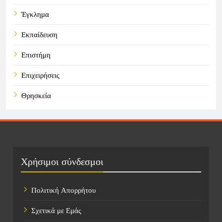
Έγκλημα
Εκπαίδευση
Επιστήμη
Επιχειρήσεις
Θρησκεία
Καιρός
Οικονομικά
Πολιτική
Χρήσιμοι σύνδεσμοι
Τάσεις
Πολιτική Απορρήτου
Τεχνολογία
Σχετικά με Εμάς
Υγεία