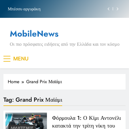
τις αιτήσεις
Skip
Μπέσσυ αργυράκη
to
content
Νέα Κρήτη: Σαρακήνικο και η φράση «Κρήτη
ΟΦΗ»
MobileNews
Ιράκ: Τεράστιες εκπτώσεις στο πετρέλαιο σε
επικίνδυνη γεωπολιτική συγκυρία
Οι πιο πρόσφατες ειδήσεις από την Ελλάδα και τον κόσμο
Κοινωνικός Τουρισμός: Ο ΟΠΕΚΑ ξεκινά νωρίτερα
τις αιτήσεις
Μπέσσυ αργυράκη
MENU
Νέα Κρήτη: Σαρακήνικο και η φράση «Κρήτη
ΟΦΗ»
Home
Grand Prix Μαϊάμι
Ιράκ: Τεράστιες εκπτώσεις στο πετρέλαιο σε
επικίνδυνη γεωπολιτική συγκυρία
Tag:
Grand Prix Μαϊάμι
Φόρμουλα 1: Ο Κίμι Αντονέλι
κατακτά την τρίτη νίκη του
ΑΘΛΗΤΙΣΜΌΣ