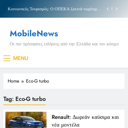
Skip
Κοινωνικός Τουρισμός: Ο ΟΠΕΚΑ ξεκινά νωρίτερα
to
τις αιτήσεις
content
Μπέσσυ αργυράκη
MobileNews
Νέα Κρήτη: Σαρακήνικο και η φράση «Κρήτη
ΟΦΗ»
Οι πιο πρόσφατες ειδήσεις από την Ελλάδα και τον κόσμο
Πριγκιπάτο Στάδιο
Κοινωνικός Τουρισμός: Ο ΟΠΕΚΑ ξεκινά νωρίτερα
MENU
τις αιτήσεις
Μπέσσυ αργυράκη
Home
Eco-G turbo
Νέα Κρήτη: Σαρακήνικο και η φράση «Κρήτη
ΟΦΗ»
Tag:
Eco-G turbo
Renault: Δωρεάν καύσιμα και
νέα μοντέλα