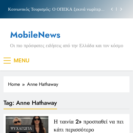
Skip
Κοινωνικός Τουρισμός: Ο ΟΠΕΚΑ ξεκινά νωρίτερα
to
τις αιτήσεις
content
Μπέσσυ αργυράκη
MobileNews
Νέα Κρήτη: Σαρακήνικο και η φράση «Κρήτη
ΟΦΗ»
Οι πιο πρόσφατες ειδήσεις από την Ελλάδα και τον κόσμο
Πριγκιπάτο Στάδιο
Κοινωνικός Τουρισμός: Ο ΟΠΕΚΑ ξεκινά νωρίτερα
MENU
τις αιτήσεις
Μπέσσυ αργυράκη
Home
Anne Hathaway
Νέα Κρήτη: Σαρακήνικο και η φράση «Κρήτη
ΟΦΗ»
Tag:
Anne Hathaway
Η ταινία 2» προσπαθεί να πει
κάτι περισσότερο
ΨΥΧΑΓΩΓΊΑ