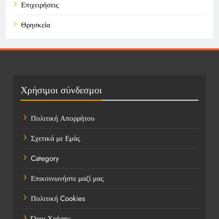
Επιχειρήσεις
Θρησκεία
Καιρός
Οικονομικά
Πολιτική
Χρήσιμοι σύνδεσμοι
Τάσεις
Πολιτική Απορρήτου
Τεχνολογία
Σχετικά με Εμάς
Τοποθεσίες
Category
Υγεία
Επικοινωνήστε μαζί μας
Ψυχαγωγία
Πολιτική Cookies
Όροι Χρήσης