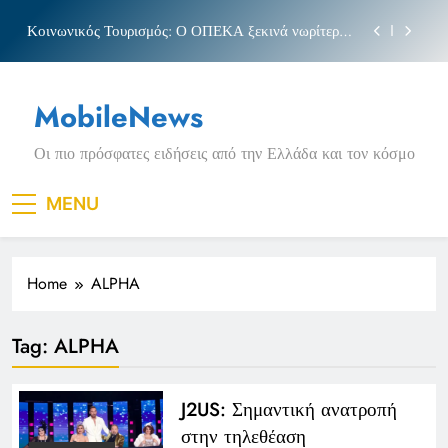
Skip
Κοινωνικός Τουρισμός: Ο ΟΠΕΚΑ ξεκινά νωρίτερα
to
τις αιτήσεις
content
Μπέσσυ αργυράκη
MobileNews
Νέα Κρήτη: Σαρακήνικο και η φράση «Κρήτη
ΟΦΗ»
Οι πιο πρόσφατες ειδήσεις από την Ελλάδα και τον κόσμο
Πριγκιπάτο Στάδιο
Κοινωνικός Τουρισμός: Ο ΟΠΕΚΑ ξεκινά νωρίτερα
MENU
τις αιτήσεις
Μπέσσυ αργυράκη
Home
ALPHA
Νέα Κρήτη: Σαρακήνικο και η φράση «Κρήτη
ΟΦΗ»
Tag:
ALPHA
J2US: Σημαντική ανατροπή
στην τηλεθέαση