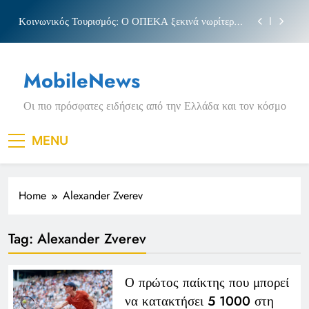
Skip
Κοινωνικός Τουρισμός: Ο ΟΠΕΚΑ ξεκινά νωρίτερα
to
τις αιτήσεις
content
Μπέσσυ αργυράκη
MobileNews
Νέα Κρήτη: Σαρακήνικο και η φράση «Κρήτη
ΟΦΗ»
Οι πιο πρόσφατες ειδήσεις από την Ελλάδα και τον κόσμο
Πριγκιπάτο Στάδιο
Κοινωνικός Τουρισμός: Ο ΟΠΕΚΑ ξεκινά νωρίτερα
MENU
τις αιτήσεις
Μπέσσυ αργυράκη
Home
Alexander Zverev
Νέα Κρήτη: Σαρακήνικο και η φράση «Κρήτη
ΟΦΗ»
Tag:
Alexander Zverev
Ο πρώτος παίκτης που μπορεί
να κατακτήσει 5 1000 στη