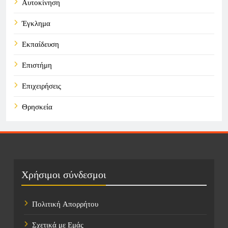
Αυτοκίνηση
Έγκλημα
Εκπαίδευση
Επιστήμη
Επιχειρήσεις
Θρησκεία
Καιρός
Οικονομικά
Πολιτική
Χρήσιμοι σύνδεσμοι
Τάσεις
Πολιτική Απορρήτου
Τεχνολογία
Σχετικά με Εμάς