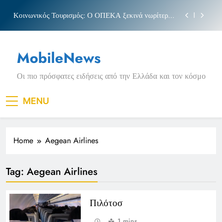
Skip
Κοινωνικός Τουρισμός: Ο ΟΠΕΚΑ ξεκινά νωρίτερα
to
τις αιτήσεις
content
Μπέσσυ αργυράκη
MobileNews
Νέα Κρήτη: Σαρακήνικο και η φράση «Κρήτη
ΟΦΗ»
Οι πιο πρόσφατες ειδήσεις από την Ελλάδα και τον κόσμο
Πριγκιπάτο Στάδιο
Κοινωνικός Τουρισμός: Ο ΟΠΕΚΑ ξεκινά νωρίτερα
MENU
τις αιτήσεις
Μπέσσυ αργυράκη
Home
Aegean Airlines
Νέα Κρήτη: Σαρακήνικο και η φράση «Κρήτη
ΟΦΗ»
Tag:
Aegean Airlines
Πιλότοσ
1 mins