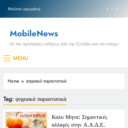
τις αιτήσεις
Skip
Μπέσσυ αργυράκη
to
content
Νέα Κρήτη: Σαρακήνικο και η φράση «Κρήτη
ΟΦΗ»
MobileNews
Ιράκ: Τεράστιες εκπτώσεις στο πετρέλαιο σε
επικίνδυνη γεωπολιτική συγκυρία
Οι πιο πρόσφατες ειδήσεις από την Ελλάδα και τον κόσμο
Κοινωνικός Τουρισμός: Ο ΟΠΕΚΑ ξεκινά νωρίτερα
τις αιτήσεις
Μπέσσυ αργυράκη
MENU
Νέα Κρήτη: Σαρακήνικο και η φράση «Κρήτη
ΟΦΗ»
Home
ψηφιακά παραστατικά
Ιράκ: Τεράστιες εκπτώσεις στο πετρέλαιο σε
επικίνδυνη γεωπολιτική συγκυρία
Tag:
ψηφιακά παραστατικά
Καλο Μηνα: Σημαντικές
αλλαγές στην Α.Α.Δ.Ε.