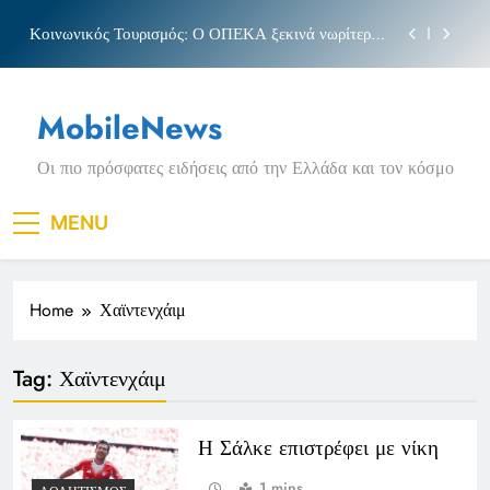
Skip
Κοινωνικός Τουρισμός: Ο ΟΠΕΚΑ ξεκινά νωρίτερα
to
τις αιτήσεις
content
Μπέσσυ αργυράκη
MobileNews
Νέα Κρήτη: Σαρακήνικο και η φράση «Κρήτη
ΟΦΗ»
Οι πιο πρόσφατες ειδήσεις από την Ελλάδα και τον κόσμο
Πριγκιπάτο Στάδιο
Κοινωνικός Τουρισμός: Ο ΟΠΕΚΑ ξεκινά νωρίτερα
MENU
τις αιτήσεις
Μπέσσυ αργυράκη
Home
Χαϊντενχάιμ
Νέα Κρήτη: Σαρακήνικο και η φράση «Κρήτη
ΟΦΗ»
Tag:
Χαϊντενχάιμ
Η Σάλκε επιστρέφει με νίκη
1 mins