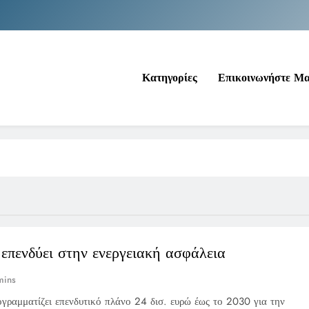
Νέα Κρήτη: Σαρ
Ιράκ: Τεράστιες εκπτώσεις στο πετρέλαιο
Κατηγορίες
Επικοινωνήστε Μ
Κοινωνικός Τουρισμός: Ο Ο
Νέα Κρήτη: Σαρ
Ιράκ: Τεράστιες εκπτώσεις στο πετρέλαιο
επενδύει στην ενεργειακή ασφάλεια
mins
ραμματίζει επενδυτικό πλάνο 24 δισ. ευρώ έως το 2030 για την