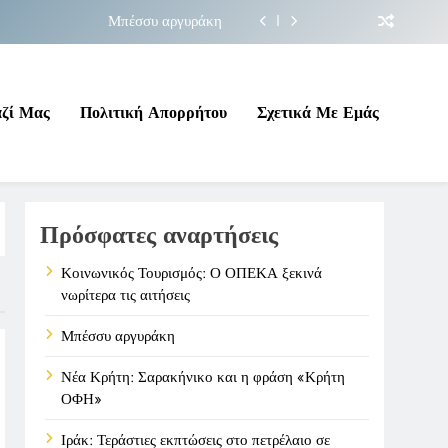
Μπέσσυ αργυράκη
ακήνικο και η φράση «Κρήτη ΟΦΗ»
 σε επικίνδυνη γεωπολιτική συγκυρία
αζί Μας
Πολιτική Απορρήτου
Σχετικά Με Εμάς
ΠΕΚΑ ξεκινά νωρίτερα τις αιτήσεις
Μπέσσυ αργυράκη
Πρόσφατες αναρτήσεις
ακήνικο και η φράση «Κρήτη ΟΦΗ»
 σε επικίνδυνη γεωπολιτική συγκυρία
Κοινωνικός Τουρισμός: Ο ΟΠΕΚΑ ξεκινά
νωρίτερα τις αιτήσεις
Μπέσσυ αργυράκη
Νέα Κρήτη: Σαρακήνικο και η φράση «Κρήτη
ΟΦΗ»
Ιράκ: Τεράστιες εκπτώσεις στο πετρέλαιο σε