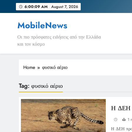
Skip
6:00:09 AM
August 7, 2026
to
content
MobileNews
Οι πιο πρόσφατες ειδήσεις από την Ελλάδα
και τον κόσμο
Home
φυσικό αέριο
Tag:
φυσικό αέριο
Η ΔΕΗ 
1 
Η ΔΕΗ προγ