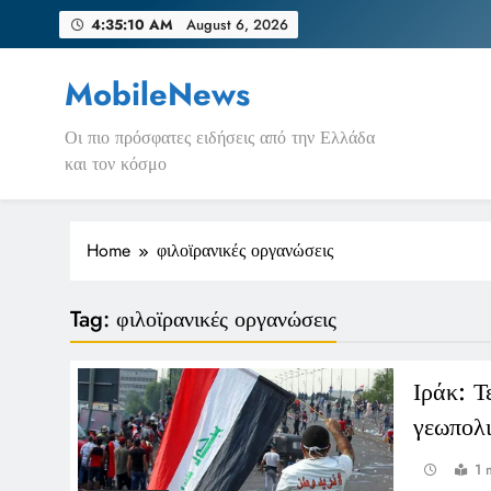
Skip
4:35:10 AM
August 6, 2026
to
content
MobileNews
Οι πιο πρόσφατες ειδήσεις από την Ελλάδα
και τον κόσμο
Home
φιλοϊρανικές οργανώσεις
Tag:
φιλοϊρανικές οργανώσεις
Ιράκ: Τ
γεωπολι
1 