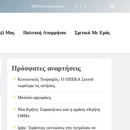
Μπέσσυ αργυράκη
ακήνικο και η φράση «Κρήτη ΟΦΗ»
 σε επικίνδυνη γεωπολιτική συγκυρία
αζί Μας
Πολιτική Απορρήτου
Σχετικά Με Εμάς
ΠΕΚΑ ξεκινά νωρίτερα τις αιτήσεις
Μπέσσυ αργυράκη
Πρόσφατες αναρτήσεις
ακήνικο και η φράση «Κρήτη ΟΦΗ»
 σε επικίνδυνη γεωπολιτική συγκυρία
Κοινωνικός Τουρισμός: Ο ΟΠΕΚΑ ξεκινά
νωρίτερα τις αιτήσεις
Μπέσσυ αργυράκη
Νέα Κρήτη: Σαρακήνικο και η φράση «Κρήτη
ΟΦΗ»
Ιράκ: Τεράστιες εκπτώσεις στο πετρέλαιο σε