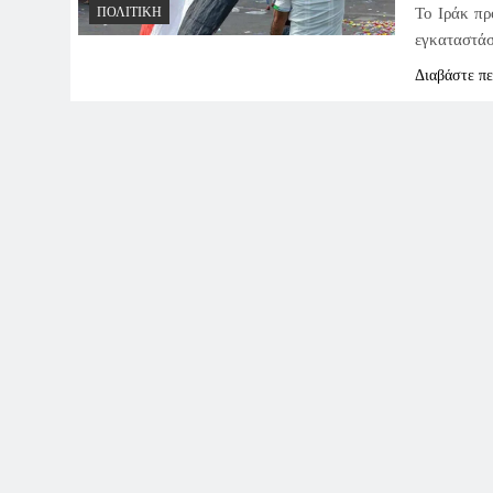
Το Ιράκ πρ
ΠΟΛΙΤΙΚΉ
εγκαταστάσ
Διαβάστε π