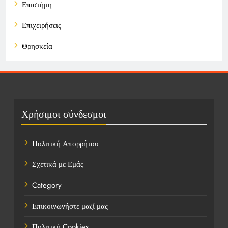
Επιστήμη
Επιχειρήσεις
Θρησκεία
Καιρός
Οικονομικά
Πολιτική
Χρήσιμοι σύνδεσμοι
Τάσεις
Πολιτική Απορρήτου
Τεχνολογία
Σχετικά με Εμάς
Υγεία
Category
Ψυχαγωγία
Επικοινωνήστε μαζί μας
Πολιτική Cookies