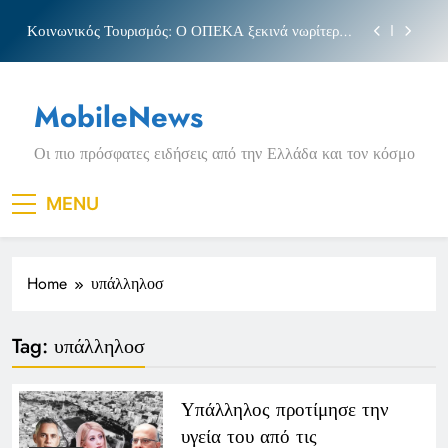
Skip
Κοινωνικός Τουρισμός: Ο ΟΠΕΚΑ ξεκινά νωρίτερα
to
τις αιτήσεις
content
Μπέσσυ αργυράκη
MobileNews
Νέα Κρήτη: Σαρακήνικο και η φράση «Κρήτη
ΟΦΗ»
Οι πιο πρόσφατες ειδήσεις από την Ελλάδα και τον κόσμο
Πριγκιπάτο Στάδιο
Κοινωνικός Τουρισμός: Ο ΟΠΕΚΑ ξεκινά νωρίτερα
MENU
τις αιτήσεις
Μπέσσυ αργυράκη
Home
υπάλληλοσ
Νέα Κρήτη: Σαρακήνικο και η φράση «Κρήτη
ΟΦΗ»
Tag:
υπάλληλοσ
Υπάλληλος προτίμησε την
υγεία του από τις