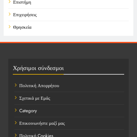
Επιστήμη
Επιχειρήσεις
Θρησκεία
Καιρός
Οικονομικά
Πολιτική
Χρήσιμοι σύνδεσμοι
Τάσεις
Πολιτική Απορρήτου
Τεχνολογία
Σχετικά με Εμάς
Υγεία
Category
Ψυχαγωγία
Επικοινωνήστε μαζί μας
Πολιτική Cookies