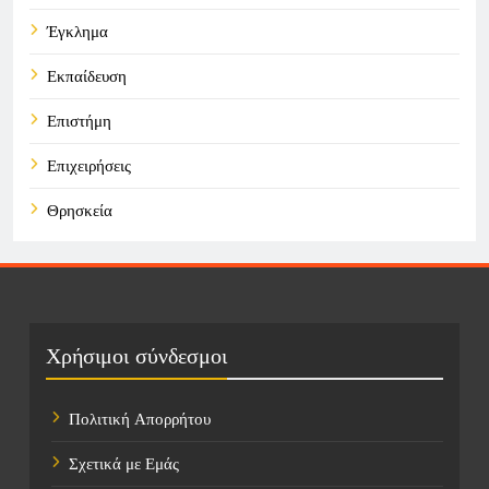
Έγκλημα
Εκπαίδευση
Επιστήμη
Επιχειρήσεις
Θρησκεία
Καιρός
Οικονομικά
Πολιτική
Χρήσιμοι σύνδεσμοι
Τάσεις
Πολιτική Απορρήτου
Τεχνολογία
Σχετικά με Εμάς
Υγεία