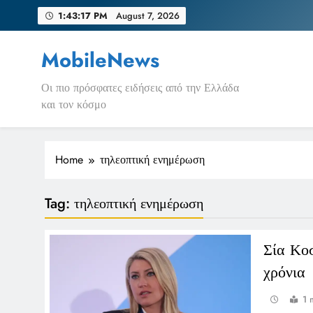
Skip
1:43:17 PM
August 7, 2026
to
content
MobileNews
Οι πιο πρόσφατες ειδήσεις από την Ελλάδα
και τον κόσμο
Home
τηλεοπτική ενημέρωση
Tag:
τηλεοπτική ενημέρωση
Σία Κο
χρόνια
1 