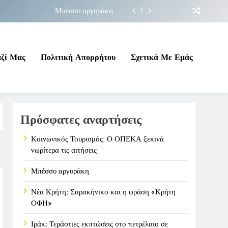
Μπέσσυ αργυράκη
ακήνικο και η φράση «Κρήτη ΟΦΗ»
 σε επικίνδυνη γεωπολιτική συγκυρία
αζί Μας
Πολιτική Απορρήτου
Σχετικά Με Εμάς
ΠΕΚΑ ξεκινά νωρίτερα τις αιτήσεις
Μπέσσυ αργυράκη
Πρόσφατες αναρτήσεις
ακήνικο και η φράση «Κρήτη ΟΦΗ»
 σε επικίνδυνη γεωπολιτική συγκυρία
Κοινωνικός Τουρισμός: Ο ΟΠΕΚΑ ξεκινά
νωρίτερα τις αιτήσεις
Μπέσσυ αργυράκη
Νέα Κρήτη: Σαρακήνικο και η φράση «Κρήτη
ΟΦΗ»
Ιράκ: Τεράστιες εκπτώσεις στο πετρέλαιο σε