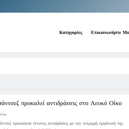
Νέα Κρήτη: Σαρ
Ιράκ: Τεράστιες εκπτώσεις στο πετρέλαιο
Κατηγορίες
Επικοινωνήστε Μ
Κοινωνικός Τουρισμός: Ο Ο
Νέα Κρήτη: Σαρ
Ιράκ: Τεράστιες εκπτώσεις στο πετρέλαιο
άντσεζ προκαλεί αντιδράσεις στο Λευκό Οίκο
mins
ντσεζ προκάλεσε έντονες αντιδράσεις με την τολμηρή εμφάνισή της