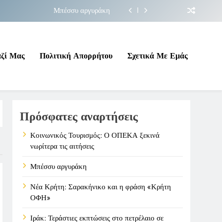
Μπέσσυ αργυράκη
ακήνικο και η φράση «Κρήτη ΟΦΗ»
 σε επικίνδυνη γεωπολιτική συγκυρία
αζί Μας
Πολιτική Απορρήτου
Σχετικά Με Εμάς
ΠΕΚΑ ξεκινά νωρίτερα τις αιτήσεις
Μπέσσυ αργυράκη
Πρόσφατες αναρτήσεις
ακήνικο και η φράση «Κρήτη ΟΦΗ»
 σε επικίνδυνη γεωπολιτική συγκυρία
Κοινωνικός Τουρισμός: Ο ΟΠΕΚΑ ξεκινά
νωρίτερα τις αιτήσεις
Μπέσσυ αργυράκη
Νέα Κρήτη: Σαρακήνικο και η φράση «Κρήτη
ΟΦΗ»
Ιράκ: Τεράστιες εκπτώσεις στο πετρέλαιο σε