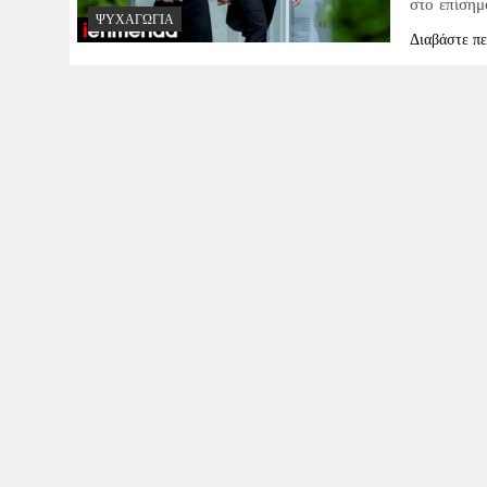
στο επίσημ
ΨΥΧΑΓΩΓΊΑ
Διαβάστε π