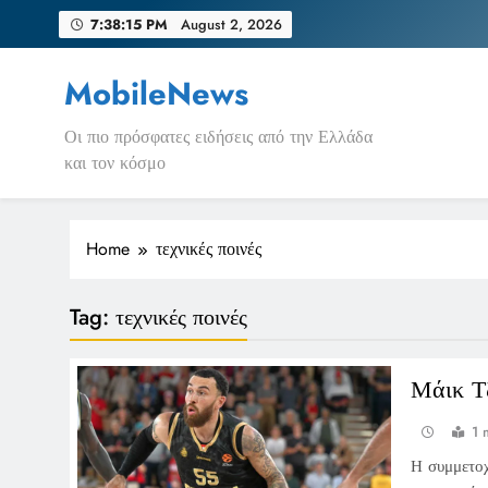
Skip
7:38:15 PM
August 2, 2026
to
content
MobileNews
Οι πιο πρόσφατες ειδήσεις από την Ελλάδα
και τον κόσμο
Home
τεχνικές ποινές
Tag:
τεχνικές ποινές
Μάικ Τ
1 
Η συμμετοχ