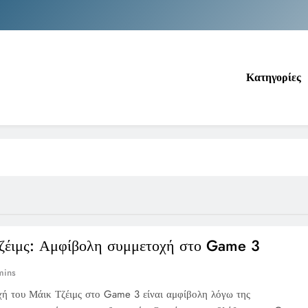
Νέα Κρήτη: Σαρ
Ιράκ: Τεράστιες εκπτώσεις στο πετρέλαιο
Κατηγορίες
Κοινωνικός Τουρισμός: Ο Ο
Νέα Κρήτη: Σαρ
Ιράκ: Τεράστιες εκπτώσεις στο πετρέλαιο
ζέιμς: Αμφίβολη συμμετοχή στο Game 3
mins
ή του Μάικ Τζέιμς στο Game 3 είναι αμφίβολη λόγω της