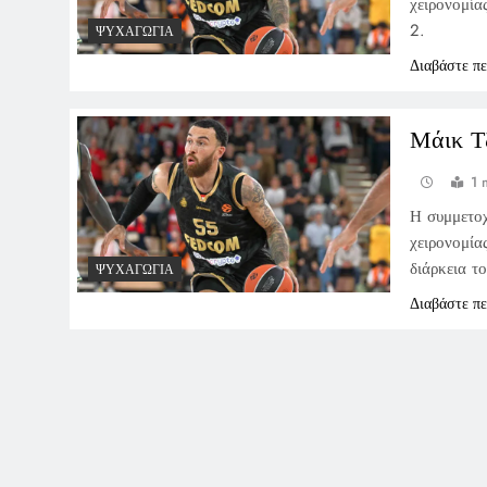
χειρονομία
2.
ΨΥΧΑΓΩΓΊΑ
Διαβάστε π
Μάικ Τ
1 
Η συμμετοχ
χειρονομία
διάρκεια τ
ΨΥΧΑΓΩΓΊΑ
Διαβάστε π