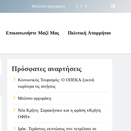
Μπέσσυ αργυράκη
ακήνικο και η φράση «Κρήτη ΟΦΗ»
 σε επικίνδυνη γεωπολιτική συγκυρία
Επικοινωνήστε Μαζί Μας
Πολιτική Απορρήτου
ΠΕΚΑ ξεκινά νωρίτερα τις αιτήσεις
Μπέσσυ αργυράκη
Πρόσφατες αναρτήσεις
ακήνικο και η φράση «Κρήτη ΟΦΗ»
 σε επικίνδυνη γεωπολιτική συγκυρία
Κοινωνικός Τουρισμός: Ο ΟΠΕΚΑ ξεκινά
νωρίτερα τις αιτήσεις
Μπέσσυ αργυράκη
Νέα Κρήτη: Σαρακήνικο και η φράση «Κρήτη
ΟΦΗ»
Ιράκ: Τεράστιες εκπτώσεις στο πετρέλαιο σε