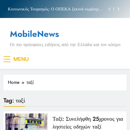
Skip
Κοινωνικός Τουρισμός: Ο ΟΠΕΚΑ ξεκινά νωρίτερα
to
τις αιτήσεις
content
Μπέσσυ αργυράκη
MobileNews
Νέα Κρήτη: Σαρακήνικο και η φράση «Κρήτη
ΟΦΗ»
Οι πιο πρόσφατες ειδήσεις από την Ελλάδα και τον κόσμο
Πριγκιπάτο Στάδιο
Κοινωνικός Τουρισμός: Ο ΟΠΕΚΑ ξεκινά νωρίτερα
MENU
τις αιτήσεις
Μπέσσυ αργυράκη
Home
ταξί
Νέα Κρήτη: Σαρακήνικο και η φράση «Κρήτη
ΟΦΗ»
Tag:
ταξί
Ταξί: Συνελήφθη 25χρονος για
ληστείες οδηγών ταξί