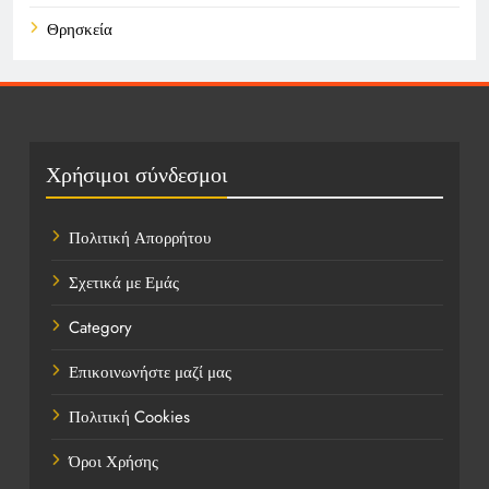
Θρησκεία
Καιρός
Οικονομικά
Πολιτική
Χρήσιμοι σύνδεσμοι
Τάσεις
Πολιτική Απορρήτου
Τεχνολογία
Σχετικά με Εμάς
Τοποθεσίες
Category
Υγεία
Επικοινωνήστε μαζί μας
Ψυχαγωγία
Πολιτική Cookies
Όροι Χρήσης