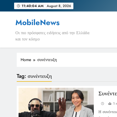
Skip
11:40:04 AM
August 8, 2026
to
content
MobileNews
Οι πιο πρόσφατες ειδήσεις από την Ελλάδα
και τον κόσμο
Home
συνέντευξη
Tag:
συνέντευξη
Συνέντ
1 
Η συνέντευ