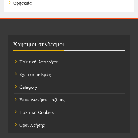
Θρησκεία
Καιρός
Οικονομικά
Πολιτική
Χρήσιμοι σύνδεσμοι
Τάσεις
Πολιτική Απορρήτου
Τεχνολογία
Σχετικά με Εμάς
Υγεία
Category
Ψυχαγωγία
Επικοινωνήστε μαζί μας
Πολιτική Cookies
Όροι Χρήσης