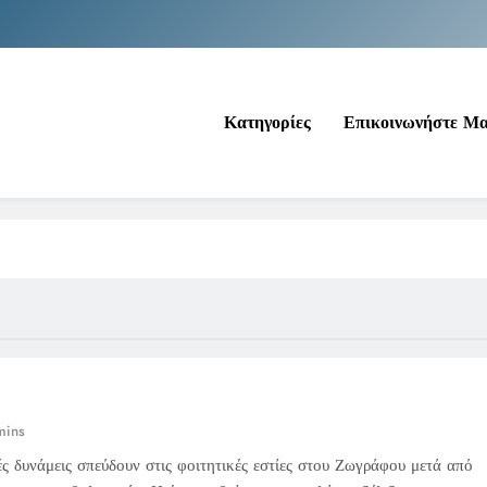
Νέα Κρήτη: Σαρ
Ιράκ: Τεράστιες εκπτώσεις στο πετρέλαιο
Κατηγορίες
Επικοινωνήστε Μ
Κοινωνικός Τουρισμός: Ο Ο
Νέα Κρήτη: Σαρ
Ιράκ: Τεράστιες εκπτώσεις στο πετρέλαιο
mins
ς δυνάμεις σπεύδουν στις φοιτητικές εστίες στου Ζωγράφου μετά από