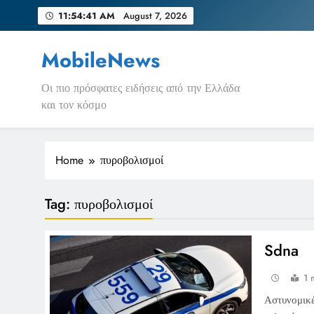
Skip
11:54:41 AM
August 7, 2026
to
content
MobileNews
Οι πιο πρόσφατες ειδήσεις από την Ελλάδα
και τον κόσμο
Home
πυροβολισμοί
Tag:
πυροβολισμοί
Sdna
1 
Αστυνομικέ