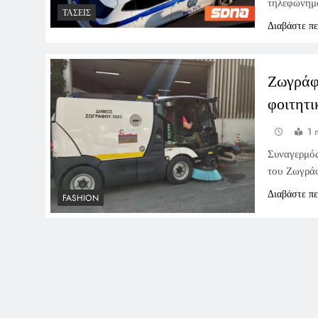
τηλεφώνημα
ΤΆΣΕΙΣ
Διαβάστε π
Ζωγράφ
φοιτητι
1 
Συναγερμός
του Ζωγράφ
Διαβάστε π
FASHION