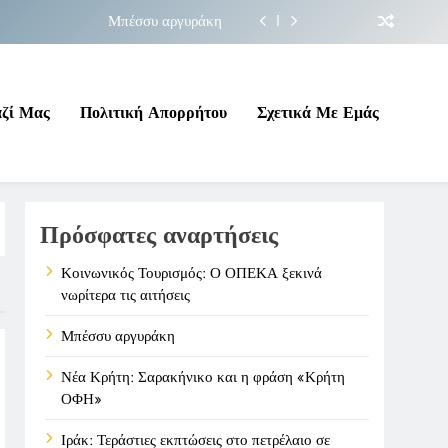
Μπέσσυ αργυράκη
ακήνικο και η φράση «Κρήτη ΟΦΗ»
 σε επικίνδυνη γεωπολιτική συγκυρία
αζί Μας
Πολιτική Απορρήτου
Σχετικά Με Εμάς
ΠΕΚΑ ξεκινά νωρίτερα τις αιτήσεις
Μπέσσυ αργυράκη
Πρόσφατες αναρτήσεις
ακήνικο και η φράση «Κρήτη ΟΦΗ»
 σε επικίνδυνη γεωπολιτική συγκυρία
Κοινωνικός Τουρισμός: Ο ΟΠΕΚΑ ξεκινά
νωρίτερα τις αιτήσεις
Μπέσσυ αργυράκη
Νέα Κρήτη: Σαρακήνικο και η φράση «Κρήτη
ΟΦΗ»
Ιράκ: Τεράστιες εκπτώσεις στο πετρέλαιο σε